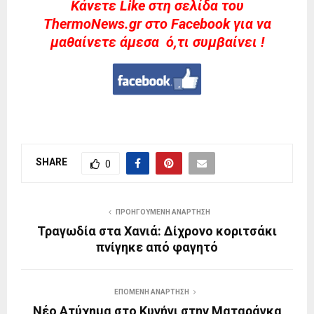
Kάνετε Like στη σελίδα του
ThermoNews.gr στο Facebook για να
μαθαίνετε άμεσα ό,τι συμβαίνει !
SHARE
0
ΠΡΟΗΓΟΎΜΕΝΗ ΑΝΆΡΤΗΣΗ
Τραγωδία στα Χανιά: Δίχρονο κοριτσάκι
πνίγηκε από φαγητό
ΕΠΌΜΕΝΗ ΑΝΆΡΤΗΣΗ
Νέο Ατύχημα στο Κυνήγι στην Ματαράγκα