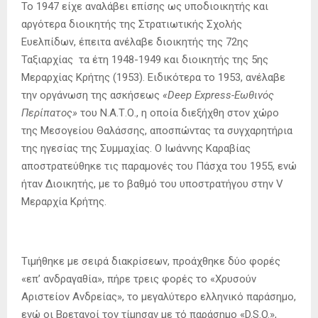
Το 1947 είχε αναλάβει επίσης ως υποδιοικητής και
αργότερα διοικητής της Στρατιωτικής Σχολής
Ευελπίδων, έπειτα ανέλαβε διοικητής της 72ης
Ταξιαρχίας τα έτη 1948-1949 και διοικητής της 5ης
Μεραρχίας Κρήτης (1953). Ειδικότερα το 1953, ανέλαβε
την οργάνωση της ασκήσεως
«Deep Express-Εωθινός
Περίπατος»
του Ν.Α.Τ.Ο., η οποία διεξήχθη στον χώρο
της Μεσογείου Θαλάσσης, αποσπώντας τα συγχαρητήρια
της ηγεσίας της Συμμαχίας. Ο Ιωάννης Καραβίας
αποστρατεύθηκε τις παραμονές του Πάσχα του 1955, ενώ
ήταν Διοικητής, με το βαθμό του υποστρατήγου στην V
Μεραρχία Κρήτης.
Τιμήθηκε με σειρά διακρίσεων, προάχθηκε δύο φορές
«επ’ ανδραγαθία», πήρε τρεις φορές το «Χρυσούν
Αριστείον Ανδρείας», το μεγαλύτερο ελληνικό παράσημο,
ενώ οι Βρετανοί τον τίμησαν με τό παράσημο «D.S.O.»,