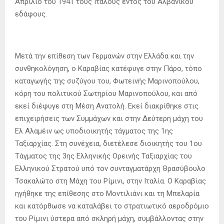
Απρίλιο του 1941 τους Ιταλούς εντός του Αλβανικού
εδάφους.
Μετά την επίθεση των Γερμανών στην Ελλάδα και την
συνθηκολόγηση, ο Καραβίας κατέφυγε στην Πάρο, τόπο
καταγωγής της συζύγου του, Φωτεινής Μαρινοπούλου,
κόρη του πολιτικού Σωτηρίου Μαρινοπούλου, και από
εκεί διέφυγε στη Μέση Ανατολή. Εκεί διακρίθηκε στις
επιχειρήσεις των Συμμάχων και στην Δεύτερη μάχη του
Ελ Αλαμέιν ως υποδιοικητής τάγματος της 1ης
Ταξιαρχίας. Στη συνέχεια, διετέλεσε διοικητής του 1ου
Τάγματος της 3ης Ελληνικής Ορεινής Ταξιαρχίας του
Ελληνικού Στρατού υπό τον συνταγματάρχη Θρασύβουλο
Τσακαλώτο στη Μάχη του Ρίμινι, στην Ιταλία. Ο Καραβίας
ηγήθηκε της επίθεσης στο Μοντιλιάνι και τη Μπελαρία
και κατόρθωσε να καταλάβει το στρατιωτικό αεροδρόμιο
του Ρίμινι ύστερα από σκληρή μάχη, συμβάλλοντας στην