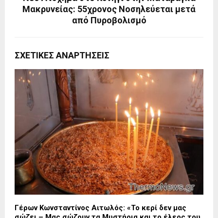
Μακρυνείας: 55χρονος Νοσηλεύεται μετά
από Πυροβολισμό
ΣΧΕΤΙΚΈΣ ΑΝΑΡΤΉΣΕΙΣ
Γέρων Κωνσταντίνος Αιτωλός: «Το κερί δεν μας
σώζει – Μας σώζουν τα Μυστήρια και το έλεος του