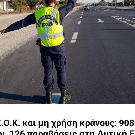
.Ο.Κ. και μη χρήση κράνους: 908
ι, 126 παραβάσεις στη Δυτική 