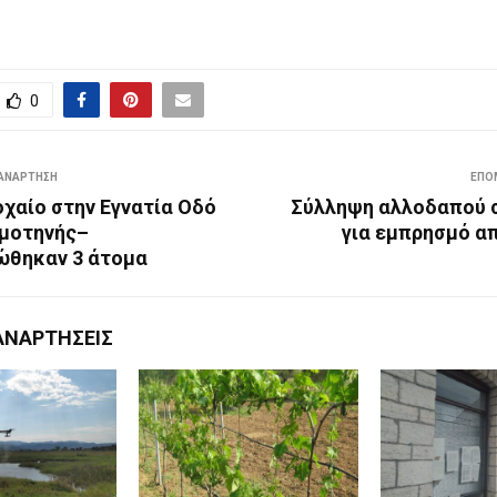
0
ΑΝΆΡΤΗΣΗ
ΕΠΌ
χαίο στην Εγνατία Οδό
Σύλληψη αλλοδαπού 
μοτηνής–
για εμπρησμό α
θηκαν 3 άτομα
ΑΝΑΡΤΉΣΕΙΣ