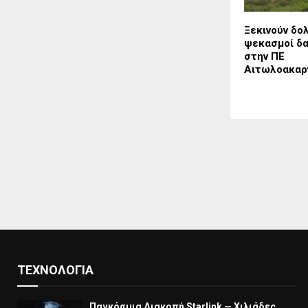
Ξεκινούν δο
ψεκασμοί δα
στην ΠΕ
Αιτωλοακαρ
ΤΕΧΝΟΛΟΓΊΑ
Παγκόσμια Διακοπή Starlink — Χιλιάδες