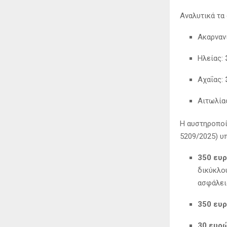
Αναλυτικά τα
Ακαρναν
Ηλείας:
Αχαΐας:
Αιτωλία
Η αυστηροποί
5209/2025) υ
350 ευρ
δικύκλου
ασφάλει
350 ευ
30 ευρ