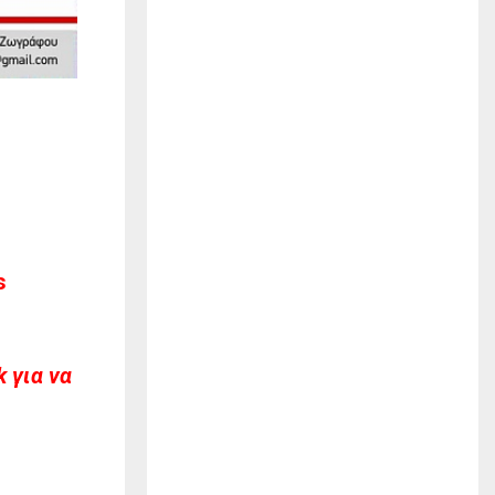
s
 για να