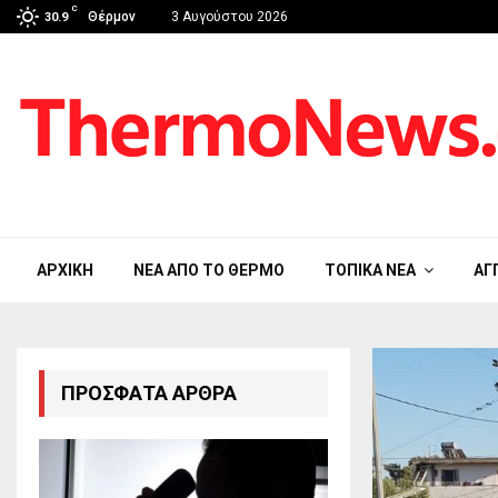
C
Θέρμον
3 Αυγούστου 2026
30.9
ΑΡΧΙΚΉ
ΝΈΑ ΑΠΟ ΤΟ ΘΈΡΜΟ
ΤΟΠΙΚΆ ΝΈΑ
ΑΓ
ΠΡΌΣΦΑΤΑ ΆΡΘΡΑ