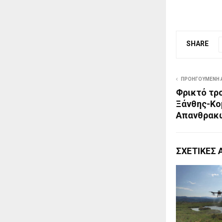
SHARE
ΠΡΟΗΓΟΎΜΕΝΗ 
Φρικτό τρο
Ξάνθης-Κο
Απανθρακώ
ΣΧΕΤΙΚΈΣ 