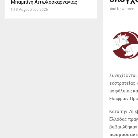
Μπαμπίνη Αιτωλοακαρνανίας
Από
Newsroom
3 Αυγούστου 2026
Συνεχίζονται
εκστρατείας 
ασφάλειας κα
Ελαφρών Προσ
Κατά την 7η 
Ελλάδας πρα
βεβαιώθηκα
αφορούσαν 