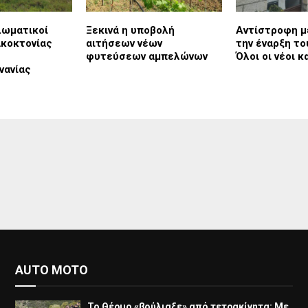
λωματικοί
Ξεκινά η υποβολή
Αντίστροφη μ
κοκτονίας
αιτήσεων νέων
την έναρξη το
φυτεύσεων αμπελώνων
Όλοι οι νέοι κ
νανίας
AUTO MOTO
Το Θέρμο «βούλιαξε» από τετρακίνητα: Με