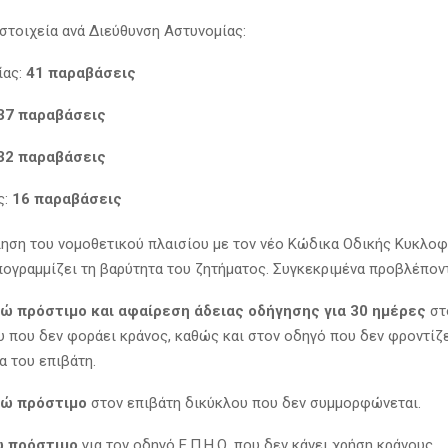
 στοιχεία ανά Διεύθυνση Αστυνομίας:
ίας:
41 παραβάσεις
37 παραβάσεις
32 παραβάσεις
ς:
16 παραβάσεις
ηση του νομοθετικού πλαισίου με τον νέο Κώδικα Οδικής Κυκλοφ
πογραμμίζει τη βαρύτητα του ζητήματος. Συγκεκριμένα προβλέποντ
ώ πρόστιμο και αφαίρεση άδειας οδήγησης για 30 ημέρες
στ
 που δεν φοράει κράνος, καθώς και στον οδηγό που δεν φροντίζε
α του επιβάτη.
ρώ πρόστιμο
στον επιβάτη δικύκλου που δεν συμμορφώνεται.
ώ πρόστιμο
για τον οδηγό Ε.Π.Η.Ο. που δεν κάνει χρήση κράνους.